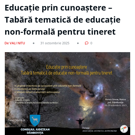
Educație prin cunoaștere –
Tabără tematică de educație
non-formală pentru tineret
De VALI NITU
31 octombrie 2025
0