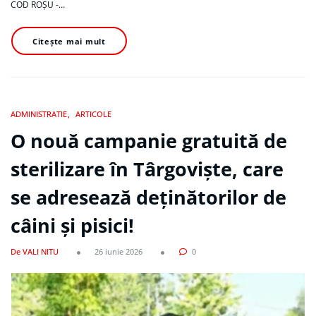
COD ROȘU -…
Citește mai mult
ADMINISTRATIE
ARTICOLE
O nouă campanie gratuită de
sterilizare în Târgoviște, care
se adresează deținătorilor de
câini și pisici!
De VALI NITU
26 iunie 2026
0