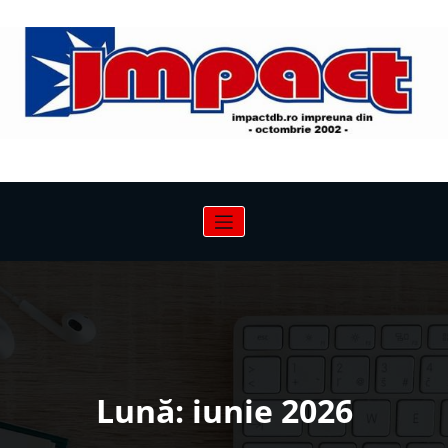
Sari
la
conținut
Lună:
iunie 2026