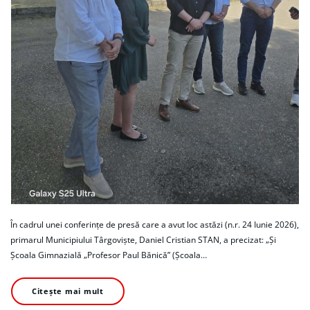
În cadrul unei conferințe de presă care a avut loc astăzi (n.r. 24 Iunie 2026),
primarul Municipiului Târgoviște, Daniel Cristian STAN, a precizat: „Și
Școala Gimnazială „Profesor Paul Bănică” (Școala…
Citește mai mult