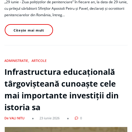
„29 iunie - Ziua polițiștilor de penitenciare” În fiecare an, la data de 29 iunie,
cu prilejul sărbătorii Sfinților Apostoli Petru și Pavel, declarați și ocrotitorii
penitenciarelor din România, întreg…
Citește mai mult
ADMINISTRATIE
ARTICOLE
Infrastructura educațională
târgovișteană cunoaște cele
mai importante investiții din
istoria sa
De VALI NITU
23 iunie 2026
0