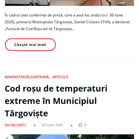
În cadrul unei conferințe de presă, care a avut loc astăzi (n.r. 30 Iunie
2026), primarul Municipiului Târgoviște, Daniel Cristian STAN, a declarat:
„Furtună de Cod Roșu ieri la Târgoviște…
Citește mai mult
ADMINISTRAȚIE JUDEȚEANĂ
ARTICOLE
Cod roșu de temperaturi
extreme în Municipiul
Târgoviște
De VALI NITU
29 iunie 2026
0