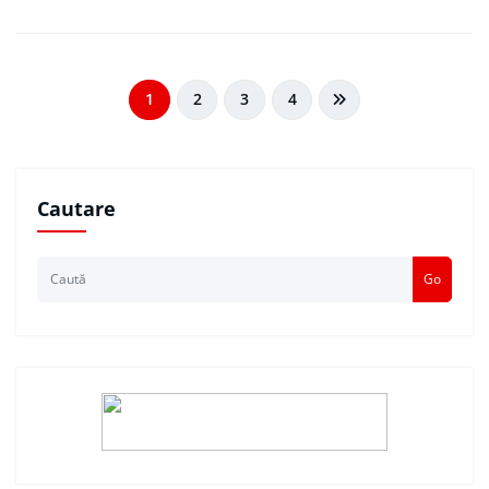
Navigare
1
2
3
4
în
articole
Cautare
Go