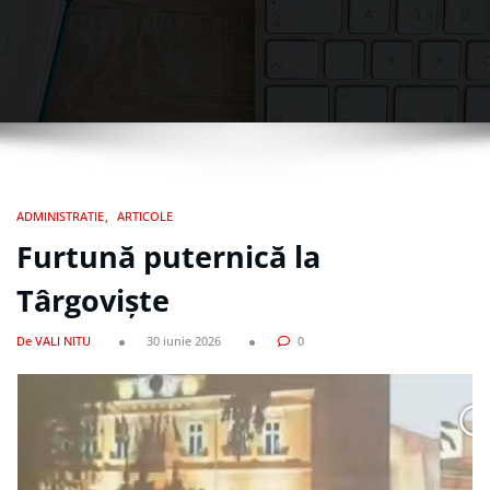
ADMINISTRATIE
ARTICOLE
Furtună puternică la
Târgoviște
De VALI NITU
30 iunie 2026
0