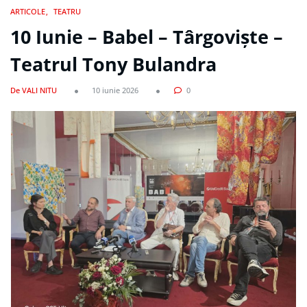
ARTICOLE
TEATRU
10 Iunie – Babel – Târgoviște –
Teatrul Tony Bulandra
De VALI NITU
10 iunie 2026
0