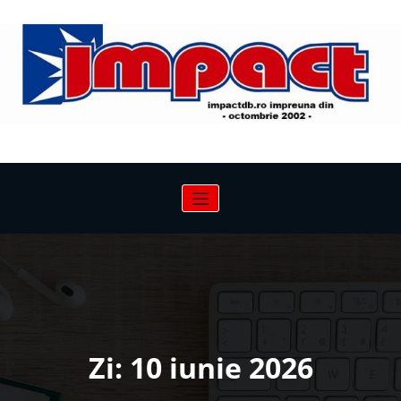
Sari
la
conținut
Zi:
10 iunie 2026