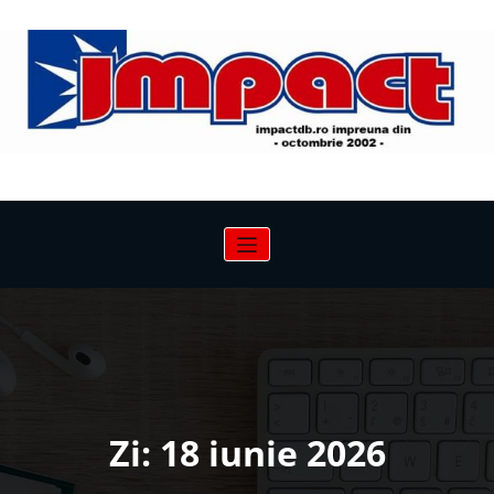
Sari
la
conținut
Zi:
18 iunie 2026