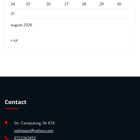
24
25
26
27
28
29
30
31
august 2026
« iul.
Contact
Str. Campulung, Nr 87A
valimpact@yahoo.com
0722362852