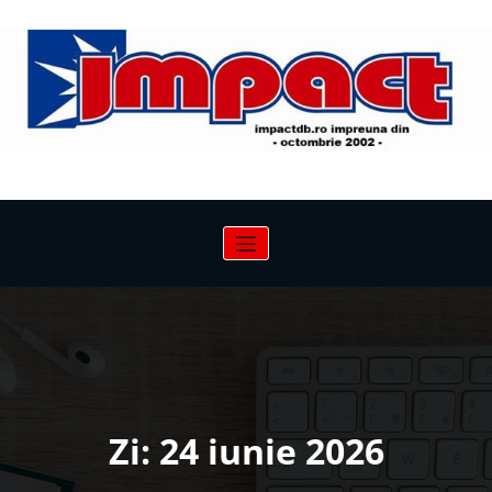
Sari
la
conținut
Zi:
24 iunie 2026