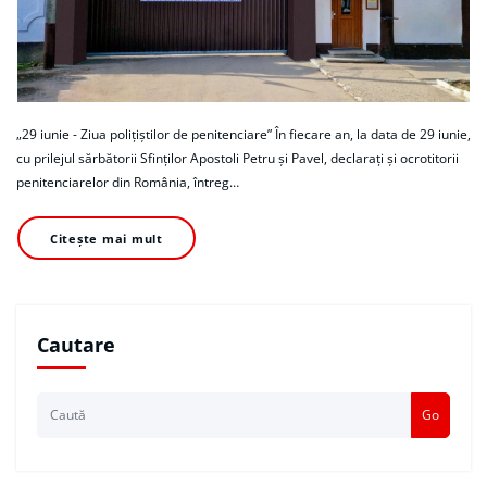
„29 iunie - Ziua polițiștilor de penitenciare” În fiecare an, la data de 29 iunie,
cu prilejul sărbătorii Sfinților Apostoli Petru și Pavel, declarați și ocrotitorii
penitenciarelor din România, întreg…
Citește mai mult
Cautare
Go