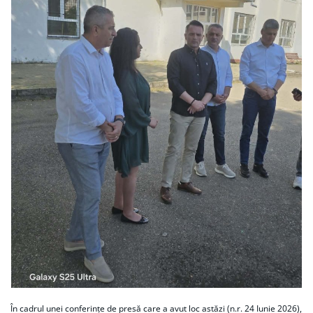
În cadrul unei conferințe de presă care a avut loc astăzi (n.r. 24 Iunie 2026),