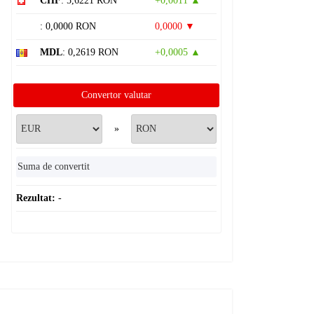
CHF
: 5,6221 RON
+0,0011 ▲
: 0,0000 RON
0,0000 ▼
MDL
: 0,2619 RON
+0,0005 ▲
Convertor valutar
»
Rezultat:
-