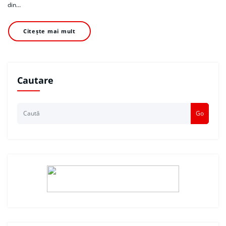
din…
Citește mai mult
Cautare
Go