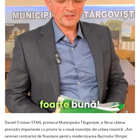
Daniel Cristian STAN, primarul Municipiului Târgoviște, a făcut câteva
precizări importante cu privire la o nouă investiție din urbea noastră: „Am
semnat contractul de finanțare pentru modernizarea Bazinului Olimpic