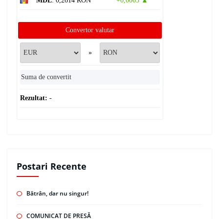
MDL
: 0,2614 RON
+0,0003 ▲
Convertor valutar
»
Rezultat:
-
Postari Recente
Bătrân, dar nu singur!
COMUNICAT DE PRESĂ