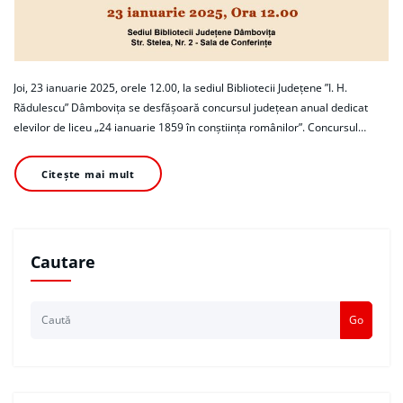
Joi, 23 ianuarie 2025, orele 12.00, la sediul Bibliotecii Judeţene ”I. H.
Rădulescu” Dâmboviţa se desfăşoară concursul judeţean anual dedicat
elevilor de liceu „24 ianuarie 1859 în conştiinţa românilor”. Concursul…
Citește mai mult
Cautare
Go