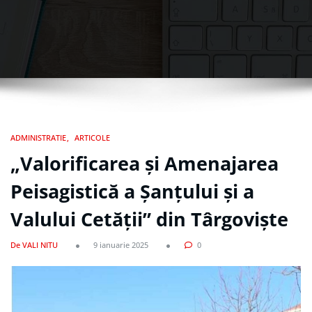
ADMINISTRATIE
ARTICOLE
„Valorificarea și Amenajarea
Peisagistică a Șanțului și a
Valului Cetății” din Târgoviște
De VALI NITU
9 ianuarie 2025
0