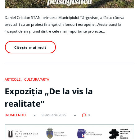
Daniel Cristian STAN, primarul Municipiului Târgoviște, a făcut câteva
precizări cu un proiect finanțat din fonduri europene: „Veste bună la
început de an și unul dintre cele mai importante proiecte…
Citește mai mult
ARTICOLE
CULTURA/ARTA
Expoziția „De la vis la
realitate”
De VALI NITU
9 ianuarie 2025
0