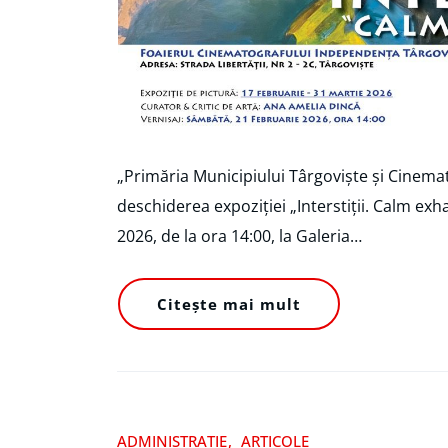
„Primăria Municipiului Târgoviște și Cinemat
deschiderea expoziției „Interstiții. Calm exh
2026, de la ora 14:00, la Galeria…
Citește mai mult
ADMINISTRATIE
ARTICOLE