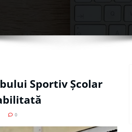
bului Sportiv Școlar
abilitată
0