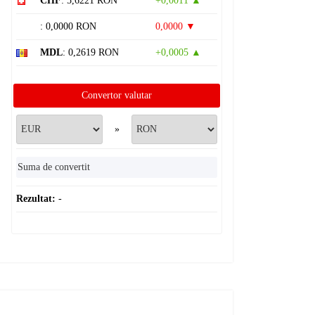
CHF
: 5,6221 RON
+0,0011 ▲
: 0,0000 RON
0,0000 ▼
MDL
: 0,2619 RON
+0,0005 ▲
Convertor valutar
»
Rezultat:
-