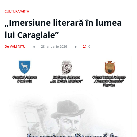
CULTURA/ARTA
„Imersiune literară în lumea
lui Caragiale”
De VALI NITU
28 ianuarie 2026
0