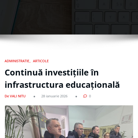
ADMINISTRATIE
ARTICOLE
Continuă investițiile în
infrastructura educațională
De VALI NITU
28 ianuarie 2026
0