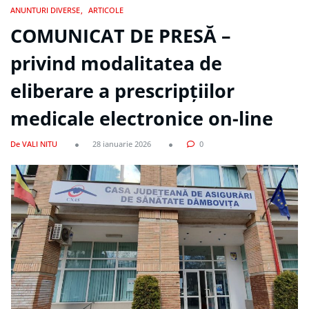
ANUNTURI DIVERSE
ARTICOLE
COMUNICAT DE PRESĂ –
privind modalitatea de
eliberare a prescripțiilor
medicale electronice on-line
De VALI NITU
28 ianuarie 2026
0