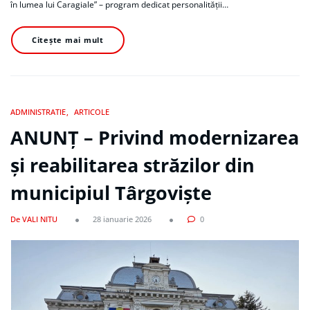
în lumea lui Caragiale” – program dedicat personalității…
Citește mai mult
ADMINISTRATIE
ARTICOLE
ANUNȚ – Privind modernizarea
și reabilitarea străzilor din
municipiul Târgoviște
De VALI NITU
28 ianuarie 2026
0