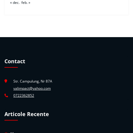
« dec.
feb. »
Contact
Str. Campulung, Nr 87A
valimpact@yahoo.com
0722362852
Articole Recente