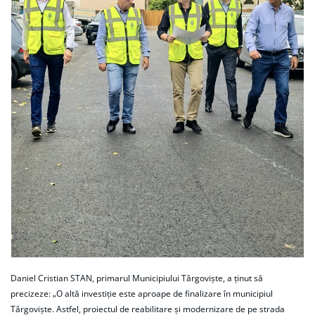
Daniel Cristian STAN, primarul Municipiului Târgoviște, a ținut să
precizeze: „O altă investiție este aproape de finalizare în municipiul
Târgoviște. Astfel, proiectul de reabilitare și modernizare de pe strada