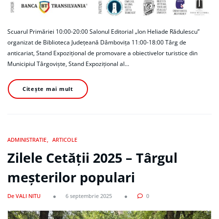
Scuarul Primăriei 10:00-20:00 Salonul Editorial „Ion Heliade Rădulescu”
organizat de Biblioteca Județeană Dâmbovița 11:00-18:00 Târg de
anticariat, Stand Expozițional de promovare a obiectivelor turistice din
Municipiul Târgoviște, Stand Expozițional al…
Citește mai mult
ADMINISTRATIE
ARTICOLE
Zilele Cetății 2025 – Târgul
meșterilor populari
De VALI NITU
6 septembrie 2025
0