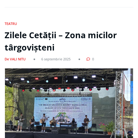
TEATRU
Zilele Cetății – Zona micilor
târgovișteni
De VALI NITU
6 septembrie 2025
0