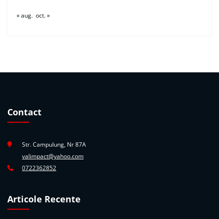
« aug.
oct. »
Contact
Str. Campulung, Nr 87A
valimpact@yahoo.com
0722362852
Articole Recente