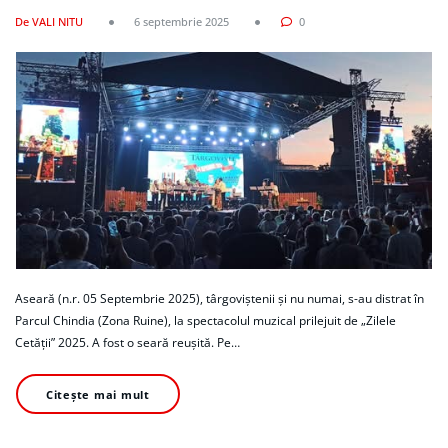
De VALI NITU
6 septembrie 2025
0
Aseară (n.r. 05 Septembrie 2025), târgoviștenii și nu numai, s-au distrat în
Parcul Chindia (Zona Ruine), la spectacolul muzical prilejuit de „Zilele
Cetății” 2025. A fost o seară reușită. Pe…
Citește mai mult