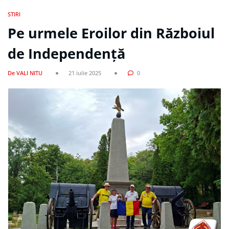
STIRI
Pe urmele Eroilor din Războiul
de Independență
De VALI NITU
21 iulie 2025
0