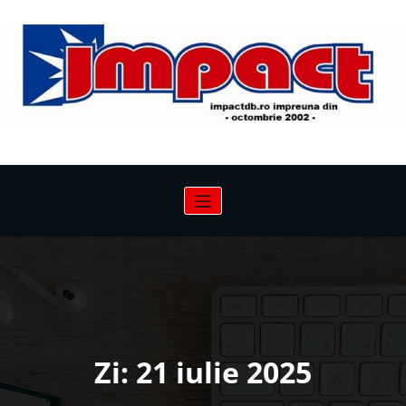
Sari
la
conținut
Zi:
21 iulie 2025