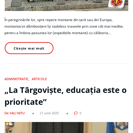
În peregrinările lor, spre repere montane din țară sau din Europa,
montaniarzii dâmbovițeni își stabilesc traseele prin zone cât mai inedite,
pentru a îmbina pasiunea lor (expedițiile montane) cu călătoria…
Citește mai mult
ADMINISTRATIE
ARTICOLE
„La Târgoviște, educația este o
prioritate”
De VALI NITU
21 iulie 2025
0