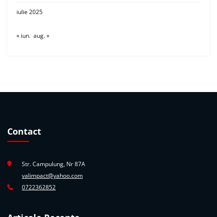
iulie 2025
« iun.
aug. »
Contact
Str. Campulung, Nr 87A
valimpact@yahoo.com
0722362852