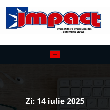
Sari
la
conținut
Zi:
14 iulie 2025