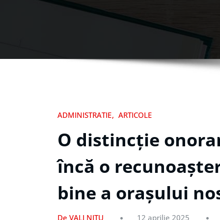
ADMINISTRATIE
ARTICOLE
O distincție onora
încă o recunoașter
bine a orașului no
De VALI NITU
12 aprilie 2025