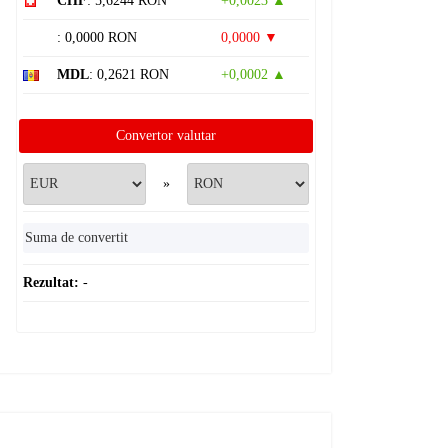
CHF
: 5,6244 RON
+0,0023 ▲
: 0,0000 RON
0,0000 ▼
MDL
: 0,2621 RON
+0,0002 ▲
Convertor valutar
»
Rezultat:
-