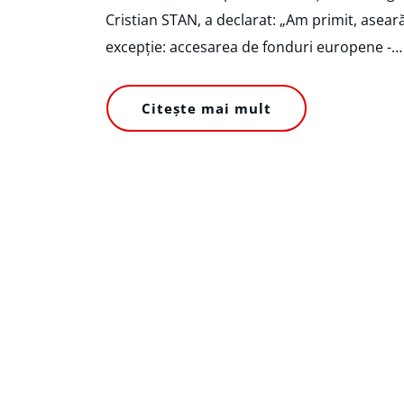
Cristian STAN, a declarat: „Am primit, asea
excepție: accesarea de fonduri europene -…
Citește mai mult