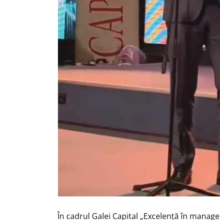
În cadrul Galei Capital „Excelență în manag