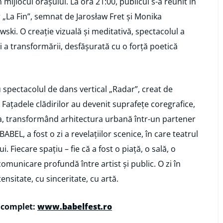
mijlocul orașului. La ora 21:00, publicul s-a reunit în
r „La Fin”, semnat de Jarosław Fret și Monika
ski. O creație vizuală și meditativă, spectacolul a
i și a transformării, desfășurată cu o forță poetică
u spectacolul de dans vertical „Radar”, creat de
 Fațadele clădirilor au devenit suprafețe coregrafice,
ția, transformând arhitectura urbană într-un partener
BABEL, a fost o zi a revelațiilor scenice, în care teatrul
ui. Fiecare spațiu – fie că a fost o piață, o sală, o
omunicare profundă între artist și public. O zi în
tensitate, cu sinceritate, cu artă.
l complet:
www.babelfest.ro