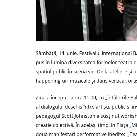
Sâmbătă, 14 iunie, Festivalul Internațional 
pus în lumină diversitatea formelor teatral
spațiul public în scenă vie. De la ateliere și 
happening-uri muzicale și dans vertical, oraș
Ziua a început la ora 11:00, cu „Întâlnirile B
al dialogului deschis între artiști, public și i
pedagogul Scott Johnston a susținut worksho
creație colectivă. În același timp, în Piața „M
două manifestări performative inedite: „Tea