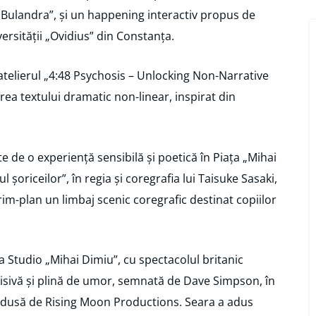
 Bulandra”, și un happening interactiv propus de
versității „Ovidius” din Constanța.
 atelierul „4:48 Psychosis – Unlocking Non-Narrative
area textului dramatic non-linear, inspirat din
te de o experiență sensibilă și poetică în Piața „Mihai
 șoriceilor”, în regia și coregrafia lui Taisuke Sasaki,
im-plan un limbaj scenic coregrafic destinat copiilor
a Studio „Mihai Dimiu”, cu spectacolul britanic
sivă și plină de umor, semnată de Dave Simpson, în
produsă de Rising Moon Productions. Seara a adus