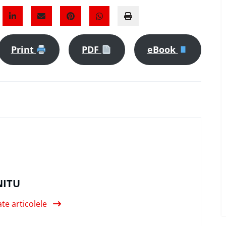
Print
PDF
eBook
NITU
ate articolele