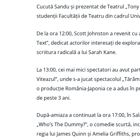
Cucută Sandu și prezentat de Teatrul „Tony
studenții Facultății de Teatru din cadrul Uni
De la ora 12:00, Scott Johnston a revenit cu
Text”, dedicat actorilor interesați de explor
scriitura radicală a lui Sarah Kane.
La 13:00, cei mai mici spectatori au avut par
Viteazul”, unde s-a jucat spectacolul „Tărâmul
o producție România-Japonia ce a adus în pr
de peste 3 ani.
După-amiaza a continuat la ora 17:00, în Sal
„Who’s The Dummy?”, o comedie scurtă, inci
regia lui James Quinn și Amelia Griffiths, 