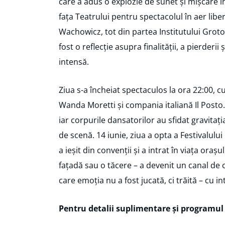
care a adus o explozie de sunet și mișcare în 
fața Teatrului pentru spectacolul în aer libe
Wachowicz, tot din partea Institutului Grotow
fost o reflecție asupra finalității, a pierderi
intensă.
Ziua s-a încheiat spectaculos la ora 22:00, c
Wanda Moretti și compania italiană Il Posto.
iar corpurile dansatorilor au sfidat gravita
de scenă. 14 iunie, ziua a opta a Festivalului 
a ieșit din convenții și a intrat în viața orașul
fațadă sau o tăcere – a devenit un canal de c
care emoția nu a fost jucată, ci trăită – cu in
Pentru detalii suplimentare și programu