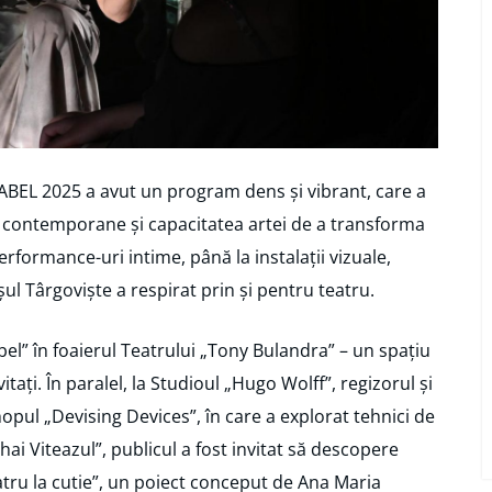
BABEL 2025 a avut un program dens și vibrant, care a
e contemporane și capacitatea artei de a transforma
performance-uri intime, până la instalații vizuale,
ul Târgoviște a respirat prin și pentru teatru.
abel” în foaierul Teatrului „Tony Bulandra” – un spațiu
nvitați. În paralel, la Studioul „Hugo Wolff”, regizorul și
pul „Devising Devices”, în care a explorat tehnici de
ihai Viteazul”, publicul a fost invitat să descopere
tru la cutie”, un poiect conceput de Ana Maria