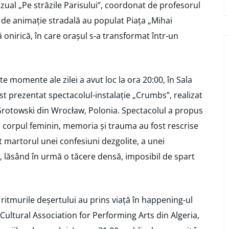
vizual „Pe străzile Parisului”, coordonat de profesorul
de animație stradală au populat Piața „Mihai
 onirică, în care orașul s-a transformat într-un
e momente ale zilei a avut loc la ora 20:00, în Sala
t prezentat spectacolul-instalație „Crumbs”, realizat
Grotowski din Wrocław, Polonia. Spectacolul a propus
 corpul feminin, memoria și trauma au fost rescrise
st martorul unei confesiuni dezgolite, a unei
a, lăsând în urmă o tăcere densă, imposibil de spart
, ritmurile deșertului au prins viață în happening-ul
Cultural Association for Performing Arts din Algeria,