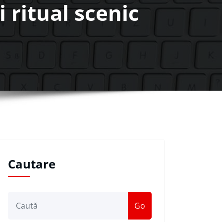
i ritual scenic
Cautare
Go