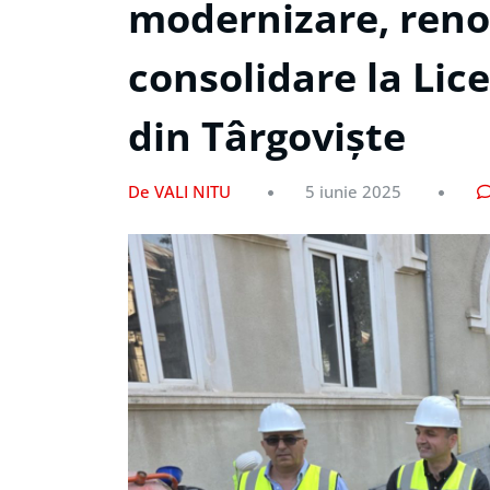
modernizare, reno
consolidare la Lic
din Târgoviște
De VALI NITU
5 iunie 2025