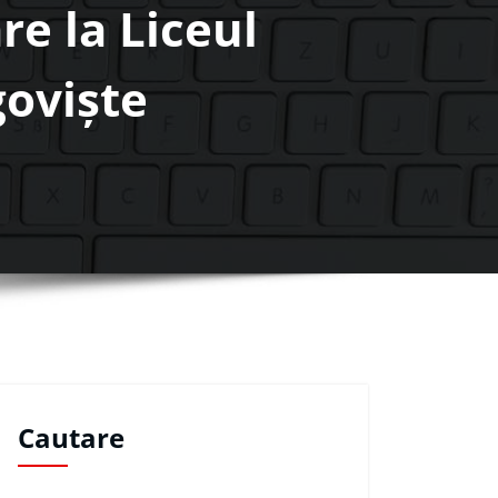
re la Liceul
goviște
Cautare