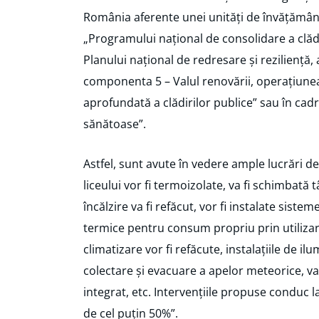
România aferente unei unități de învățământ.
„Programului național de consolidare a clădiri
Planului național de redresare și reziliență
componenta 5 – Valul renovării, operațiune
aprofundată a clădirilor publice” sau în cadr
sănătoase”.
Astfel, sunt avute în vedere ample lucrări de 
liceului vor fi termoizolate, va fi schimbată
încălzire va fi refăcut, vor fi instalate siste
termice pentru consum propriu prin utilizar
climatizare vor fi refăcute, instalațiile de il
colectare și evacuare a apelor meteorice, v
integrat, etc. Intervențiile propuse conduc 
de cel puțin 50%”.