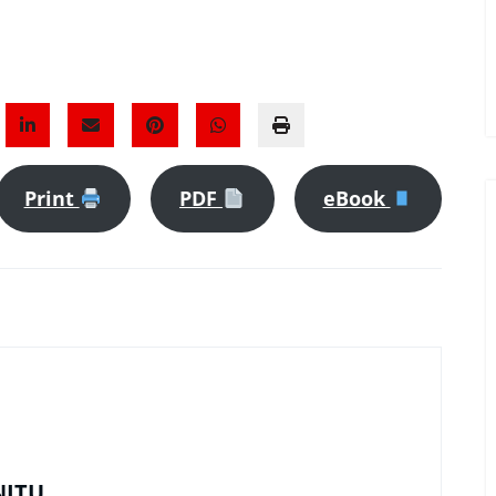
Print
PDF
eBook
NITU