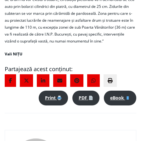
auto prin bolarzi cilindrici din piatră, cu diametrul de 25 cm. Zidurile din
subteran se vor marca prin cărămidă de pardoseală. Zona pentru care s-
au proiectat lucrările de reamenajare și asfaltare drum și trotuare este în
lungime de 110 m, cu excepția zonei de sub Poarta Vânătorilor (36 m) care
va fi realizată de către I.N.P. București, cu pavaj specific, intervențiile
vizând o suprafață vastă, nu numai monumentul în sine.”
Vali NIȚU
Partajează acest conținut:
Print
PDF
eBook