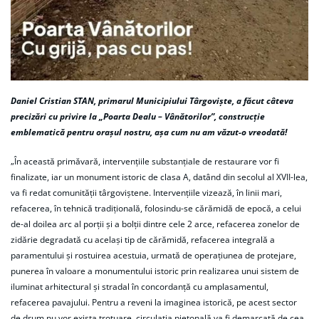
Daniel Cristian STAN, primarul Municipiului Târgoviște, a făcut câteva
precizări cu privire la
„Poarta Dealu – Vânătorilor”, construcție
emblematică pentru orașul nostru, așa cum nu am văzut-o vreodată!
„În această primăvară, intervențiile substanțiale de restaurare vor fi
finalizate, iar un monument istoric de clasa A, datând din secolul al XVII-lea,
va fi redat comunității târgoviștene. Intervențiile vizează, în linii mari,
refacerea, în tehnică tradițională, folosindu-se cărămidă de epocă, a celui
de-al doilea arc al porții și a bolții dintre cele 2 arce, refacerea zonelor de
zidărie degradată cu același tip de cărămidă, refacerea integrală a
paramentului și rostuirea acestuia, urmată de operațiunea de protejare,
punerea în valoare a monumentului istoric prin realizarea unui sistem de
iluminat arhitectural și stradal în concordanță cu amplasamentul,
refacerea pavajului. Pentru a reveni la imaginea istorică, pe acest sector
de drum nu vor exista trotuare, circulația pietonală va fi demarcată de cea