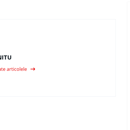
NITU
ate articolele