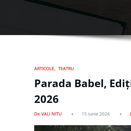
ARTICOLE
TEATRU
Parada Babel, Ediț
2026
De VALI NITU
15 iunie 2026