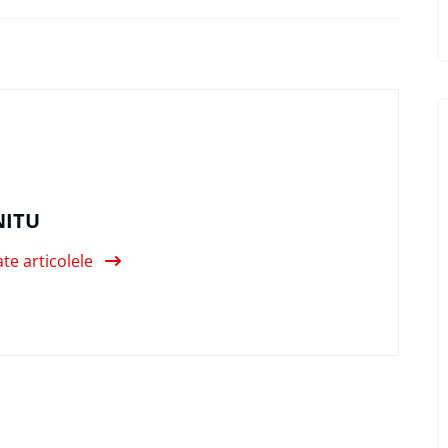
NITU
ate articolele