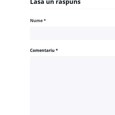
Lasă un răspuns
Nume
*
Comentariu
*