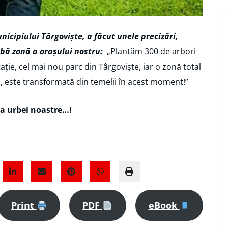
nicipiului Târgoviște, a făcut unele precizări,
erbă zonă a orașului nostru:
„Plantăm 300 de arbori
ție, cel mai nou parc din Târgoviște, iar o zonă total
, este transformată din temelii în acest moment!”
ea urbei noastre…!
Print
PDF
eBook