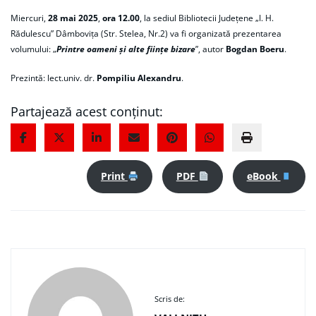
Miercuri,
28 mai 2025
,
ora 12.00
, la sediul Bibliotecii Judeţene „I. H.
Rădulescu” Dâmboviţa (Str. Stelea, Nr.2) va fi organizată prezentarea
volumului: „
Printre oameni și alte ființe bizare
”, autor
Bogdan Boeru
.
Prezintă: lect.univ. dr.
Pompiliu Alexandru
.
Partajează acest conținut:
Print
PDF
eBook
Scris de: