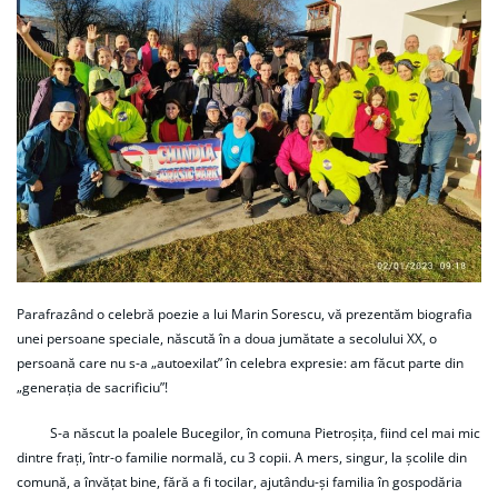
Parafrazând o celebră poezie a lui Marin Sorescu, vă prezentăm biografia
unei persoane speciale, născută în a doua jumătate a secolului XX, o
persoană care nu s-a „autoexilat” în celebra expresie: am făcut parte din
„generația de sacrificiu”!
S-a născut la poalele Bucegilor, în comuna Pietroșița, fiind cel mai mic
dintre frați, într-o familie normală, cu 3 copii. A mers, singur, la școlile din
comună, a învățat bine, fără a fi tocilar, ajutându-și familia în gospodăria