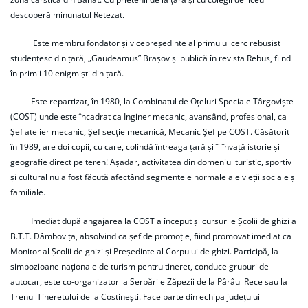
descoperă minunatul Retezat.
Este membru fondator și vicepreședinte al primului cerc rebusist
studențesc din țară, „Gaudeamus” Brașov și publică în revista Rebus, fiind
în primii 10 enigmiști din țară.
Este repartizat, în 1980, la Combinatul de Oțeluri Speciale Târgoviște
(COST) unde este încadrat ca Inginer mecanic, avansând, profesional, ca
Șef atelier mecanic, Șef secție mecanică, Mecanic Șef pe COST. Căsătorit
în 1989, are doi copii, cu care, colindă întreaga țară și îi învață istorie și
geografie direct pe teren! Așadar, activitatea din domeniul turistic, sportiv
și cultural nu a fost făcută afectând segmentele normale ale vieții sociale și
familiale.
Imediat după angajarea la COST a început și cursurile Școlii de ghizi a
B.T.T. Dâmbovița, absolvind ca șef de promoție, fiind promovat imediat ca
Monitor al Școlii de ghizi și Președinte al Corpului de ghizi. Participă, la
simpozioane naționale de turism pentru tineret, conduce grupuri de
autocar, este co-organizator la Serbările Zăpezii de la Pârâul Rece sau la
Trenul Tineretului de la Costinești. Face parte din echipa județului