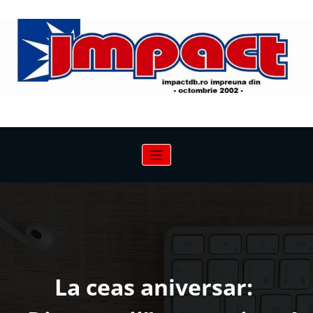
Sari
la
conținut
La ceas aniversar: