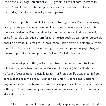
tradițională, cu cățel, cu purcel, cu 3-4 grădini cu fân și pomi, cu vacă în
curte. A făcut toate năzbâtiile și bolile copilăriei, s-a băgat la toate
sporturile, obținând aprecieri și chiar diplome.
A intrat printre primii la Liceul de cultură generală Pucioasa, a învățat
bine și acolo și a devenit curând un lider nonformal al clasei. În vacanțe,
muncea ca zilier la Drumuri și poduri Pietroșița, cunoscând ca-n palmă,
orice firicel de apă, orice drum forestier, orice pod sau canton, orice colț de
pădure pe traseul Pietroșița – Sinaia, zonă unde a văzut și celebra Gură de
tunel de la Cărpeniș… Cu banii câștigați acolo, mai pleca cu gașca fraților
mai mari prin Bucegi sau pe zona Doica-Brătei, din Leaota.
Pasionat și de fotbal, la 16 ani a intrat ca junior la Cimentul Fieni
(divizia C), apoi a fost chemat la Metalul Târgoviște (divizia B), dar a
refuzat oferta, a jucat inclusiv la juniorii lui Progresul Pucioasa, echipă cu
care a câștigat campionatul județean de juniori! A participat la tabere
naționale de sport, obținând și acolo diverse premii și diplome, la șah, volei,
fotbal ș.a.. A fost campion județean de juniori la sporturile de iarnă – schi
alpin și schi fond.
A luat cu brio Bacalaureatul și a intrat, din prima, la Facultatea TCM a