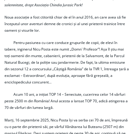
solemnitate, drept Asociația Chindia Jurasic Park!
Noua asociație a fost ctitorită chiar de el în anul 2016, an care avea să fie
începutul unor aventuri demne de cronici și al unei prietenii trainice între
oameni și visurile lor.
Pentru pasiunea cu care conduce grupurile de copii, de elevi în
tabere, inginerul Nicu Posta este numit „Domn` Profesor”! Așa îl știu mai
toți oamenii din munte, cabanierii, prietenii de la Salvamont, de la Parcul
Natural Bucegi, de la poliție sau jandarmerie. De fapt, la ultima emisiune
din sezonul 12 a concursului „Câștigă România” de la TVR 1, întreaga țară a
exclamat – Extraordinar!, după evoluția, aproape fără greșeală, a
enciclopedicului concurent…
Acum 10 ani, a inițiat TOP 14 – Senectute, cucerirea celor 14 vârfuri
peste 2500 m din România! Anul acesta a lansat TOP 70, adică atingerea a
70 de vârfuri din lumea largă.
Marți, 16 septembrie 2025, Nicu Posta își va serba cei 70 de ani, împreună
cu o parte din prietenii săi, pe vârful Vânătarea lui Buteanu (2507 m) din
masivul Făgăraș. Deşi suntem prieteni de peste 30 de ani, continuă să ne