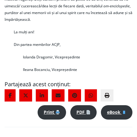
uimescă/ cucerească/dea lecţii de fiecare dată, veritabilul
om-enciclopedie
,
purtător al unei memorii vii și al unui spirit care nu încetează să adune și să
împărtășească.
La mulți ani!
Din partea membrilor ACJP,
Iolanda Dragomir, Vicepreședinte
Ileana Bocanciu, Vicepreședinte
Partajează acest conținut:
Print
PDF
eBook