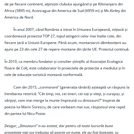
de pe fiecare continent, alpiniștii clubului ajungând și pe Kilimanjaro din
Africa (5895 m), Aconcagua din America de Sud (6959 m) și Mc.Kinley din
America de Nord.
În anul 2007, când România a intrat în Uniunea Europeană, inițiază și
coordonează proiectul TOP 27, topul atingerii celor mai înalte cote, din
fiecare țară a Uniunii Europene. Până acum, montaniarzii dâmbovițeni au
ajuns pe 23 din cele 27 de repere montane din țările UE. Proiectul continuă.
În 2010, ca membru fondator și consilier științific al Asociației Ecologice
Floare de Colț, este colaborator în proiectele de protecție a mediului și în
cele de educație turistică montană nonformală.
Cam din 2015, „cormoranii” (generația tânără) așteaptă un răspuns la
întrebarea retorică: ”Cât timp, noi, cei tineri, cei iuți și viteji, și curajoși, și
vânjoși, vom mai merge la munte împreună cu dinozaurii?” Inspirat de
poezia lui Marin Sorescu, de care vorbeam mai sus, răspunsul vine rapid
din partea lui Nicu Posta:
Desigur, „Dinozaurii” n-au existat, dar pentru că toate lucrurile bune
prezentate mai sus trebuiau să poarte un nume, ele au fost botezate, cu