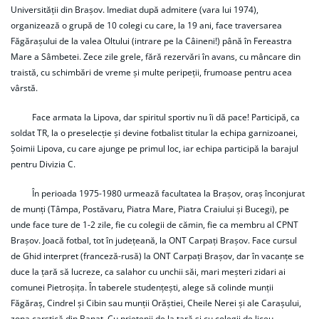
Universității din Brașov. Imediat după admitere (vara lui 1974),
organizează o grupă de 10 colegi cu care, la 19 ani, face traversarea
Făgărașului de la valea Oltului (intrare pe la Câineni!) până în Fereastra
Mare a Sâmbetei. Zece zile grele, fără rezervări în avans, cu mâncare din
traistă, cu schimbări de vreme și multe peripeții, frumoase pentru acea
vârstă.
Face armata la Lipova, dar spiritul sportiv nu îi dă pace! Participă, ca
soldat TR, la o preselecție și devine fotbalist titular la echipa garnizoanei,
Șoimii Lipova, cu care ajunge pe primul loc, iar echipa participă la barajul
pentru Divizia C.
În perioada 1975-1980 urmează facultatea la Brașov, oraș înconjurat
de munți (Tâmpa, Postăvaru, Piatra Mare, Piatra Craiului și Bucegi), pe
unde face ture de 1-2 zile, fie cu colegii de cămin, fie ca membru al CPNT
Brașov. Joacă fotbal, tot în județeană, la ONT Carpați Brașov. Face cursul
de Ghid interpret (franceză-rusă) la ONT Carpați Brașov, dar în vacanțe se
duce la țară să lucreze, ca salahor cu unchii săi, mari meșteri zidari ai
comunei Pietroșița. În taberele studențești, alege să colinde munții
Făgăraș, Cindrel și Cibin sau munții Orăștiei, Cheile Nerei și ale Carașului,
zona carstică din Banat. Cu prietenii de la țară și cu colegii de liceu