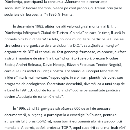
Dâmbovița, participantă la concursul „Monumentele construcției
socialiste”. În fiecare toamnă, pleacă pe cont propriu, cu trenul, prin țările
socialiste din Europa, iar în 1986, în Franța.
În decembrie 1983, alături de alți valoroși ghizi montani ai B.T.T.
Dâmbovița înființează Clubul de Turism „Chindia” pe care, în timp, îl urcă în
primele 5 cluburi din țară! Cu toții, colindă munții țării, participă la Cupe sau
Lire culturale organizate de alte cluburi, la D.O.T. sau „Ștafeta munților”
organizate de BTT-ul central. Au fost generații frumoase, valoroase, au fost
instruiri montane de nivel înalt, cu îndrumători celebri, precum Niculae
Baticu, Andrei Beleaua, David Neacșu, Răzvan Petcu sau Teodor Negoiță,
care au ajuns astfel în județul nostru. Tot atunci, au început taberele de
inițiere în turismul montan, în speologie, în alpinism, plantări de puieți sau
programe de ecologizare. O activitate deosebită, diversă, ca a unui stup de
albine! În 1991, „Clubul de turism Chindia” obține personalitate juridică și
devine „Asociația de turism Chindia”.
În 1996, când Târgoviștea sărbătorea 600 de ani de atestare
documentară, a inițiat și a participat la o expediție în Caucaz, pentru a
atinge vârful Elbrus (5642 m), noua bornă europeană alpină a geopoliticii
mondiale. A pornit, astfel, proiectul TOP 7, topul cuceririi celui mai înalt vârf