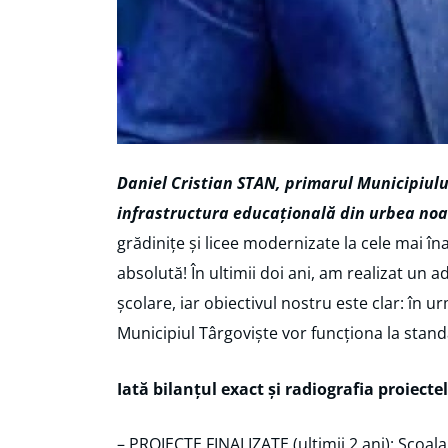
Daniel Cristian STAN, primarul Municipiului
infrastructura educațională din urbea noa
grădinițe și licee modernizate la cele mai î
absolută! În ultimii doi ani, am realizat un a
școlare, iar obiectivul nostru este clar: în 
Municipiul Târgoviște vor funcționa la sta
Iată bilanțul exact și radiografia proiecte
– PROIECTE FINALIZATE (ultimii 2 ani): Școal