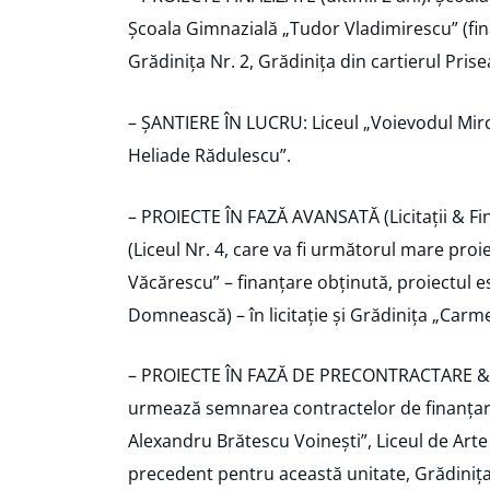
Școala Gimnazială „Tudor Vladimirescu” (final
Grădinița Nr. 2, Grădinița din cartierul Pris
– ȘANTIERE ÎN LUCRU: Liceul „Voievodul Mirce
Heliade Rădulescu”.
– PROIECTE ÎN FAZĂ AVANSATĂ (Licitații & Fi
(Liceul Nr. 4, care va fi următorul mare proi
Văcărescu” – finanțare obținută, proiectul es
Domnească) – în licitație și Grădinița „Carmen
– PROIECTE ÎN FAZĂ DE PRECONTRACTARE & AP
urmează semnarea contractelor de finanțare 
Alexandru Brătescu Voinești”, Liceul de Arte
precedent pentru această unitate, Grădinița 