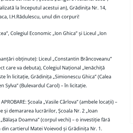
izată la începutul acestui an), Grădinița Nr. 14,
eaca, I.H.Rădulescu, unul din corpuri!
a”, Colegiul Economic „Ion Ghica” și Liceul „Ion
nanțări obținute): Liceul „Constantin Brâncoveanu”
ect care va debuta), Colegiul Național „Ienăchiță
te în licitație, Grădinița „Simionescu Ghica” (Calea
 Sylva” (Bulevardul Carol) – în licitație.
ROBARE: Școala „Vasile Cârlova” (ambele locații) –
și demararea lucrărilor, Școala Nr. 2 „Ioan
 „Bălașa Doamna” (corpul vechi) – o investiție fără
din cartierul Matei Voievod și Grădinița Nr. 1.