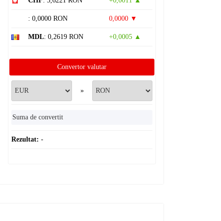
CHF
: 5,6221 RON
+0,0011 ▲
: 0,0000 RON
0,0000 ▼
MDL
: 0,2619 RON
+0,0005 ▲
Convertor valutar
»
Rezultat:
-