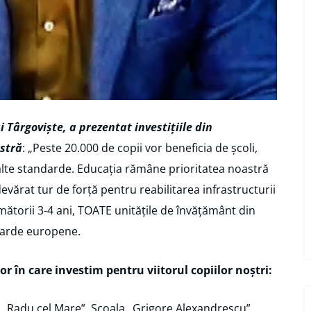
 Târgoviște, a prezentat investițiile din
stră
: „Peste 20.000 de copii vor beneficia de școli,
nalte standarde. Educația rămâne prioritatea noastră
devărat tur de forță pentru reabilitarea infrastructurii
următorii 3-4 ani, TOATE unitățile de învățământ din
ndarde europene.
lor în care investim pentru viitorul copiilor noștri:
a „Radu cel Mare”, Școala „Grigore Alexandrescu”,