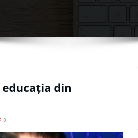
n educația din
0