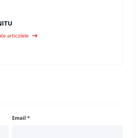
NITU
ate articolele
Email
*