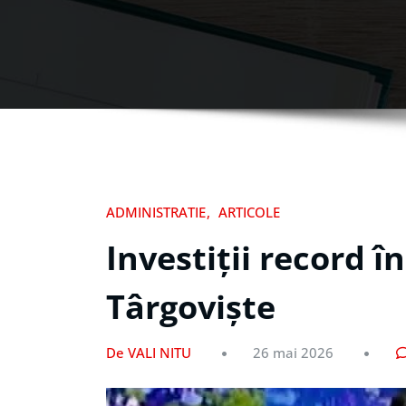
ADMINISTRATIE
ARTICOLE
Investiții record î
Târgoviște
De VALI NITU
26 mai 2026