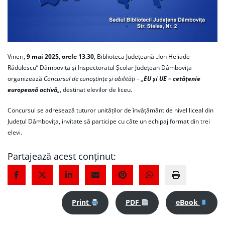
Vineri,
9 mai 2025
,
orele 13.30
, Biblioteca Judeţeană „Ion Heliade
Rădulescu” Dâmboviţa şi Inspectoratul Școlar Județean Dâmbovița
organizează
Concursul de cunoştinţe şi abilităţi – „
EU şi UE – cetăţenie
europeană activă
„
, destinat elevilor de liceu.
Concursul se adresează tuturor unităţilor de învăţământ de nivel liceal din
Judeţul Dâmboviţa, invitate să participe cu câte un echipaj format din trei
elevi.
Partajează acest conținut:
Print
PDF
eBook