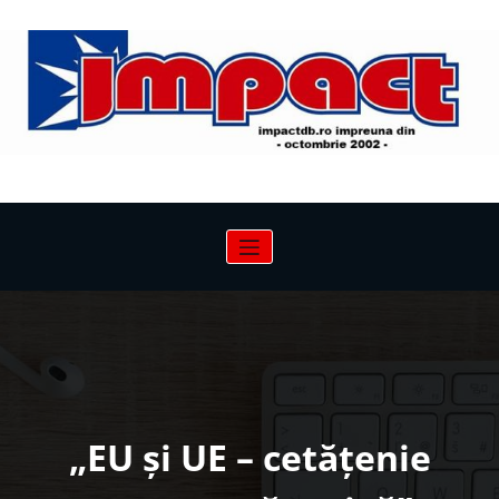
Sari
la
conținut
„EU şi UE – cetăţenie