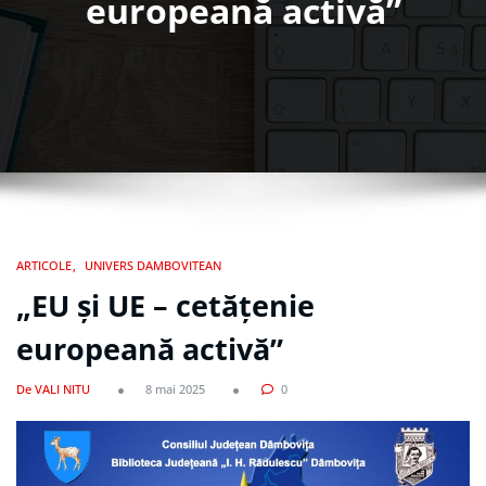
europeană activă”
ARTICOLE
UNIVERS DAMBOVITEAN
„EU şi UE – cetăţenie
europeană activă”
De VALI NITU
8 mai 2025
0