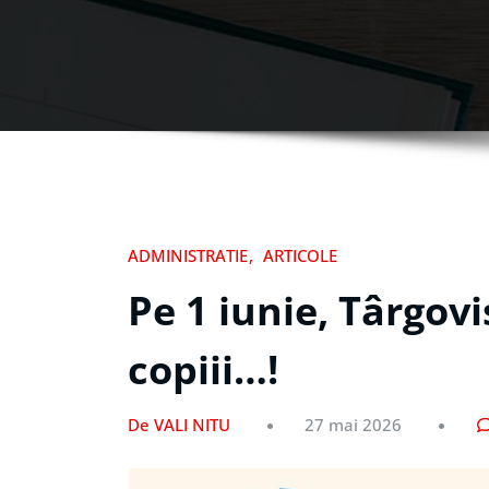
ADMINISTRATIE
ARTICOLE
Pe 1 iunie, Târgov
copiii…!
De VALI NITU
27 mai 2026