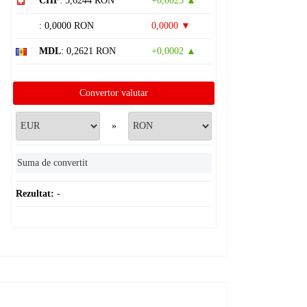
CHF
: 5,6244 RON
+0,0023 ▲
: 0,0000 RON
0,0000 ▼
MDL
: 0,2621 RON
+0,0002 ▲
Convertor valutar
»
Rezultat:
-