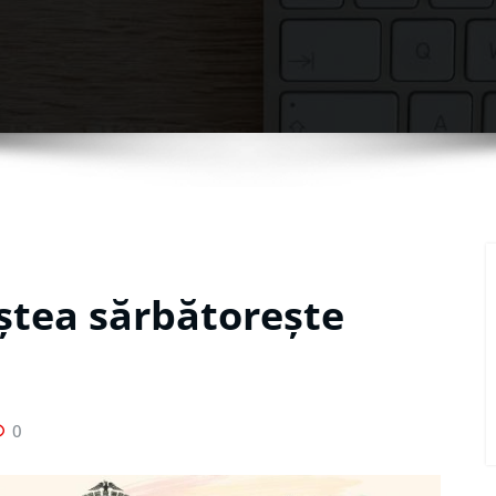
iștea sărbătorește
0