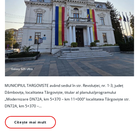
MUNICIPIUL TARGOVISTE având sediul în str. Revoluției, nr. 1-3, județ
Dâmbovița, localitatea Târgoviște, titular al planului/programului
„Modernizare DN72A, km 5+370 – km 11+000” localitatea Târgoviște str.
DN72A, km 5+370 –…
Citește mai mult