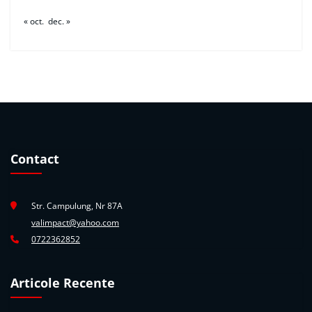
« oct.
dec. »
Contact
Str. Campulung, Nr 87A
valimpact@yahoo.com
0722362852
Articole Recente