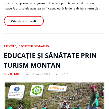
precizări cu privire la programul de anvelopare termincă din urbea
noastră: „ (...) zilele acestea au început lucrările de reabilitare termică…
Citește mai mult
ARTICOLE
SPORT/TURISM/NATURA
EDUCAȚIE ȘI SĂNĂTATE PRIN
TURISM MONTAN
De VALI NITU
9 august 2025
0