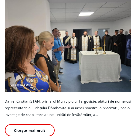
Daniel Cristian STAN, primarul Municipiului Târgoviște, alături de numeroși
reprezentanți ai județului Dâmbovița și ai urbei noastre, a precizat: „Încă o
investiție de reabilitare a unei unități de învățământ, a…
Citește mai mult