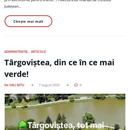
Județean…
Citește mai mult
ADMINISTRATIE
ARTICOLE
Târgoviștea, din ce în ce mai
verde!
De VALI NITU
7 august 2025
0