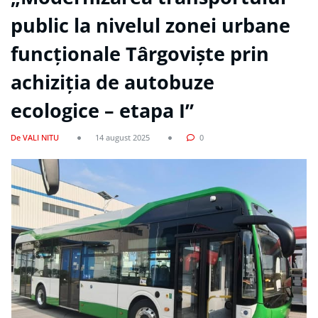
public la nivelul zonei urbane
funcționale Târgoviște prin
achiziția de autobuze
ecologice – etapa I”
De VALI NITU
14 august 2025
0