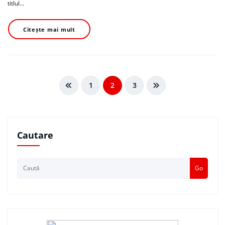
titlul…
Citește mai mult
Navigare
1
2
3
în
articole
Cautare
Go