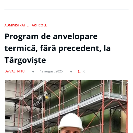
ADMINISTRATIE
ARTICOLE
Program de anvelopare
termică, fără precedent, la
Târgoviște
De VALI NITU
12 august 2025
0