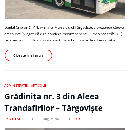
Daniel Cristian STAN, primarul Municipiului Târgoviște, a prezentat câteva
amănunte în legătură cu alt proiect important pentru urbea noastră: „ (...)
livrarea celor 21 de autobuze electrice achiziționate de administrația…
Citește mai mult
ADMINISTRATIE
ARTICOLE
Grădinița nr. 3 din Aleea
Trandafirilor – Târgoviște
De VALI NITU
13 august 2025
0