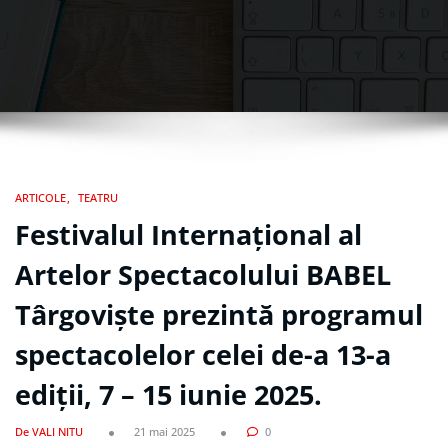
ARTICOLE
TEATRU
Festivalul Internațional al
Artelor Spectacolului BABEL
Târgoviște prezintă programul
spectacolelor celei de-a 13-a
ediții, 7 – 15 iunie 2025.
De VALI NITU
21 mai 2025
0