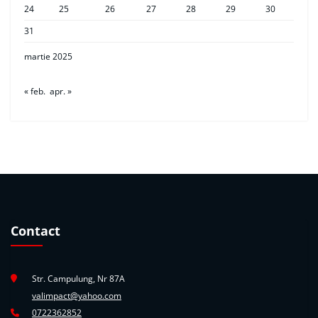
24
25
26
27
28
29
30
31
martie 2025
« feb.
apr. »
Contact
Str. Campulung, Nr 87A
valimpact@yahoo.com
0722362852