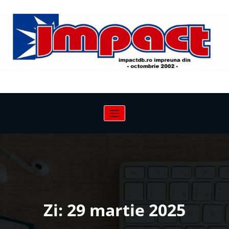
Sari
la
conținut
Zi:
29 martie 2025