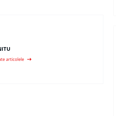
NITU
ate articolele