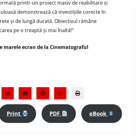
ormată printr-un proiect masiv de reabilitare și
loasă demonstrează că investițiile corecte în
crete și de lungă durată. Obiectivul rămâne
carea pe o treaptă și mai înaltă!”
pe marele ecran de la Cinematograful
Print
PDF
eBook