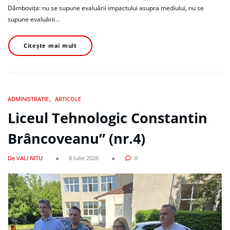
Dâmbovița: nu se supune evaluării impactului asupra mediului, nu se
supune evaluării…
Citește mai mult
ADMINISTRATIE
ARTICOLE
Liceul Tehnologic Constantin
Brâncoveanu” (nr.4)
De VALI NITU
8 iulie 2026
0