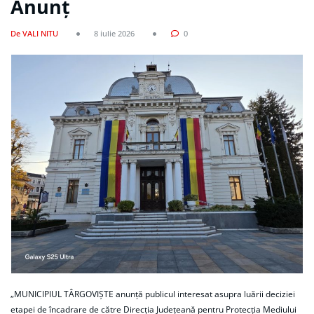
Anunț
De VALI NITU
8 iulie 2026
0
„MUNICIPIUL TÂRGOVIȘTE anunță publicul interesat asupra luării deciziei
etapei de încadrare de către Direcția Județeană pentru Protecția Mediului