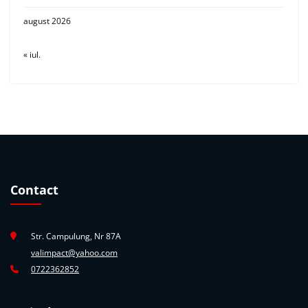
august 2026
« iul.
Contact
Str. Campulung, Nr 87A
valimpact@yahoo.com
0722362852