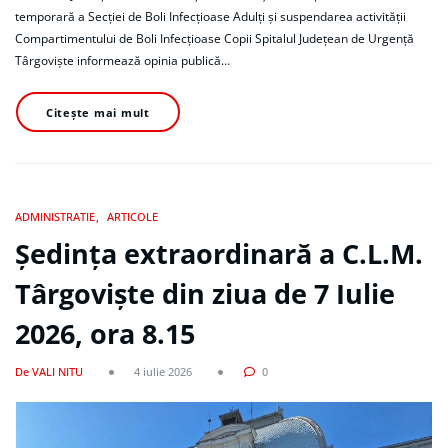
temporară a Secției de Boli Infecțioase Adulți și suspendarea activității
Compartimentului de Boli Infecțioase Copii Spitalul Județean de Urgență
Târgoviște informează opinia publică…
Citește mai mult
ADMINISTRATIE
ARTICOLE
Ședința extraordinară a C.L.M.
Târgoviște din ziua de 7 Iulie
2026, ora 8.15
De VALI NITU
4 iulie 2026
0