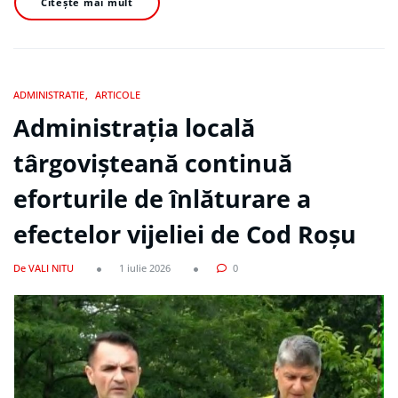
Citește mai mult
ADMINISTRATIE
ARTICOLE
Administrația locală
târgovișteană continuă
eforturile de înlăturare a
efectelor vijeliei de Cod Roșu
De VALI NITU
1 iulie 2026
0