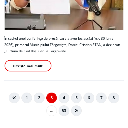
În cadrul unei conferințe de presă, care a avut loc astăzi (n.r. 30 Iunie
2026), primarul Municipiului Târgoviște, Daniel Cristian STAN, a declarat:
„Furtună de Cod Roșu ieri la Târgoviște…
Citește mai mult
Navigare
1
2
3
4
5
6
7
8
în
…
53
articole