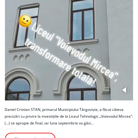
Daniel Cristian STAN, primarul Municipiului Târgoviște, a făcut câteva
precizări cu privire la investițiile de la Liceul Tehnologic „Voievodul Mircea”:
(...) se apropie de final, iar luna septembrie va găsi…