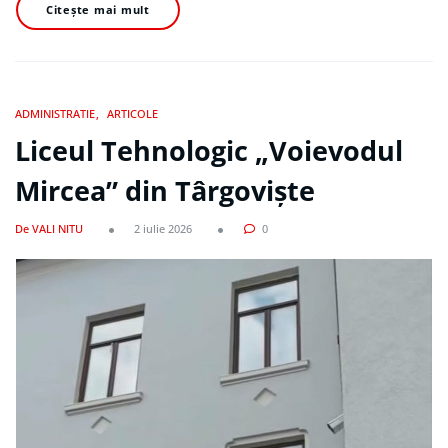
Citește mai mult
ADMINISTRATIE
ARTICOLE
Liceul Tehnologic „Voievodul
Mircea” din Târgoviște
De VALI NITU
2 iulie 2026
0