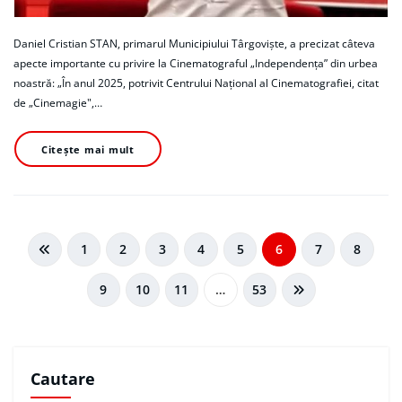
Daniel Cristian STAN, primarul Municipiului Târgoviște, a precizat câteva
apecte importante cu privire la Cinematograful „Independența” din urbea
noastră: „În anul 2025, potrivit Centrului Național al Cinematografiei, citat
de „Cinemagie",…
Citește mai mult
Navigare
1
2
3
4
5
6
7
8
în
9
10
11
…
53
articole
Cautare