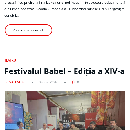
precizări cu privire la finalizarea unei noi investiții în structura educațională
din urbea noastră: „Școala Gimnazială „Tudor Vladimirescu” din Târgoviște,
condiții…
Citește mai mult
TEATRU
Festivalul Babel – Ediția a XIV-a
De VALI NITU
8 iunie 2026
0