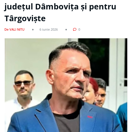
județul Dâmbovița și pentru
Târgoviște
De VALI NITU
6 iunie 2026
0