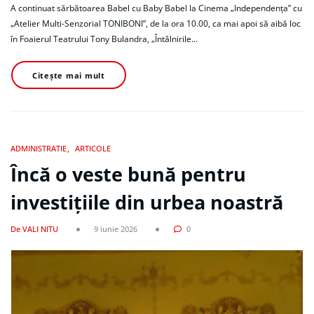
A continuat sărbătoarea Babel cu Baby Babel la Cinema „Independența” cu
„Atelier Multi-Senzorial TONIBONI”, de la ora 10.00, ca mai apoi să aibă loc
în Foaierul Teatrului Tony Bulandra, „Întâlnirile…
Citește mai mult
ADMINISTRATIE
ARTICOLE
Încă o veste bună pentru
investițiile din urbea noastră
De VALI NITU
9 iunie 2026
0