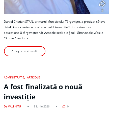
Daniel Cristian STAN, primarul Municipiului Târgoviște, a precizat câteva
detalii importante cu privire la o altă investiție în infrastructura
educațională târgovișteană: „Ambele sedii ale Școlii Gimnaziale „Vasile
Cârlova" vor intra…
Citește mai mult
ADMINISTRATIE
ARTICOLE
A fost finalizată o nouă
investiție
De VALI NITU
9 iunie 2026
0