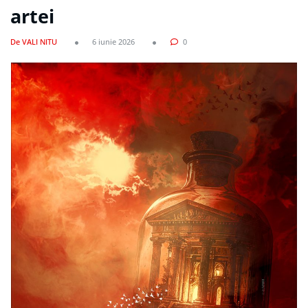
artei
De VALI NITU
6 iunie 2026
0