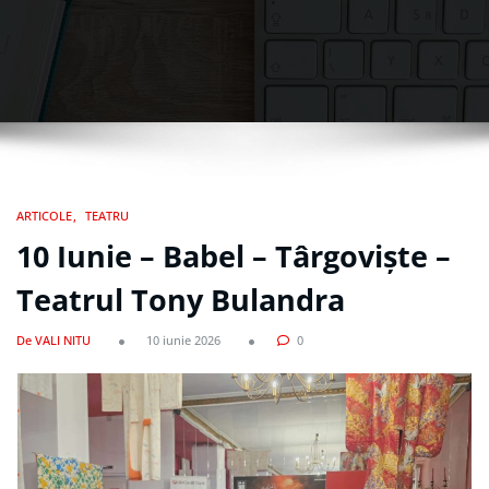
ARTICOLE
TEATRU
10 Iunie – Babel – Târgoviște –
Teatrul Tony Bulandra
De VALI NITU
10 iunie 2026
0