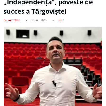
„Independența”, poveste de
succes a Târgoviștei
De VALI NITU
3 iunie 2026
0