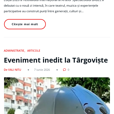
debutat cu o nouă zi intensă, în care teatrul, muzica și experiențele
participative au construit punți între generații, culturi și…
Citește mai mult
ADMINISTRATIE
ARTICOLE
Eveniment inedit la Târgoviște
De VALI NITU
7 iunie 2026
0