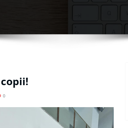
copii!
0