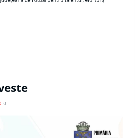
oveste
0