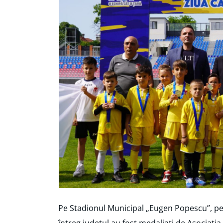
Pe Stadionul Municipal „Eugen Popescu”, pest
întreg județul au fost medaliați de Asociația