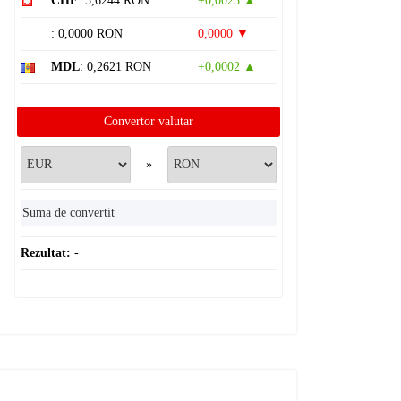
CHF
: 5,6244 RON
+0,0023 ▲
: 0,0000 RON
0,0000 ▼
MDL
: 0,2621 RON
+0,0002 ▲
Convertor valutar
»
Rezultat:
-