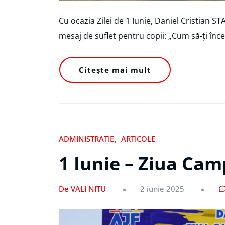
Cu ocazia Zilei de 1 Iunie, Daniel Cristian S
mesaj de suflet pentru copii: „Cum să-ți înce
Citește mai mult
ADMINISTRATIE
ARTICOLE
1 Iunie – Ziua Cam
De VALI NITU
2 iunie 2025