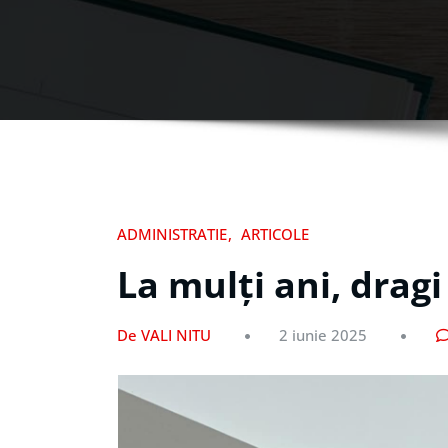
ADMINISTRATIE
ARTICOLE
La mulți ani, dragi 
De VALI NITU
2 iunie 2025