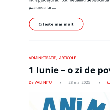
pasiunea lor.…
Citește mai mult
ADMINISTRATIE
ARTICOLE
1 Iunie – o zi de p
De VALI NITU
28 mai 2025