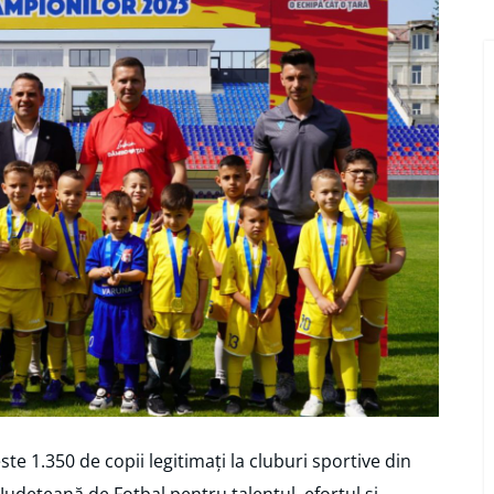
e 1.350 de copii legitimați la cluburi sportive din
 Județeană de Fotbal pentru talentul, efortul și