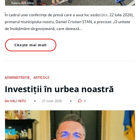
În cadrul unei conferințe de presă care a avut loc astăzi (n.r. 22 Iulie 2026),
primarul municipiului nostru, Daniel Cristian STAN, a precizat: „O unitate
de învățământ târgovișteană, care datează…
Citește mai mult
ADMINISTRATIE
ARTICOLE
Investiții în urbea noastră
De VALI NITU
21 iulie 2026
0