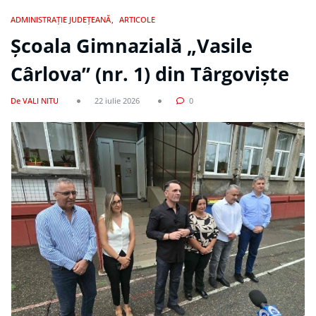
ADMINISTRAȚIE JUDEȚEANĂ
ARTICOLE
Școala Gimnazială „Vasile
Cârlova” (nr. 1) din Târgoviște
De VALI NITU
22 iulie 2026
0