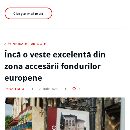
Citește mai mult
ADMINISTRATIE
ARTICOLE
Încă o veste excelentă din
zona accesării fondurilor
europene
De VALI NITU
20 iulie 2026
0