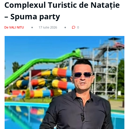
Complexul Turistic de Natație
– Spuma party
De VALI NITU
17 iulie 2026
0