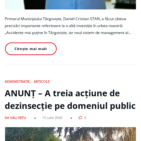
Primarul Municipiului Târgoviște, Daniel Cristian STAN, a făcut câteva
precizări importante referitoare la o altă investiție în urbea noastră:
„Accidente mai puține în Târgoviște, iar noul sistem de management al…
Citește mai mult
ADMINISTRATIE
ARTICOLE
ANUNȚ – A treia acțiune de
dezinsecție pe domeniul public
De VALI NITU
15 iulie 2026
0