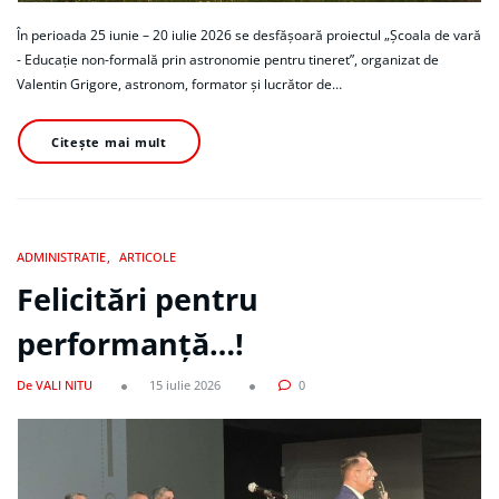
În perioada 25 iunie – 20 iulie 2026 se desfășoară proiectul „Școala de vară
- Educație non-formală prin astronomie pentru tineret”, organizat de
Valentin Grigore, astronom, formator și lucrător de…
Citește mai mult
ADMINISTRATIE
ARTICOLE
Felicitări pentru
performanță…!
De VALI NITU
15 iulie 2026
0