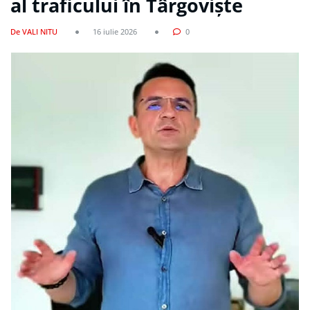
al traficului în Târgoviște
De VALI NITU
16 iulie 2026
0