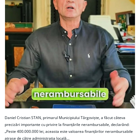
Daniel Cristian STAN, primarul Municipiului Târgoviște, a făcut câteva
precizări importante cu privire la finanțările nerambursabile, declarând:
„Peste 400.000.000 lei, aceasta este valoarea finanțărilor nerambursabile
atrase de către administrația locală…